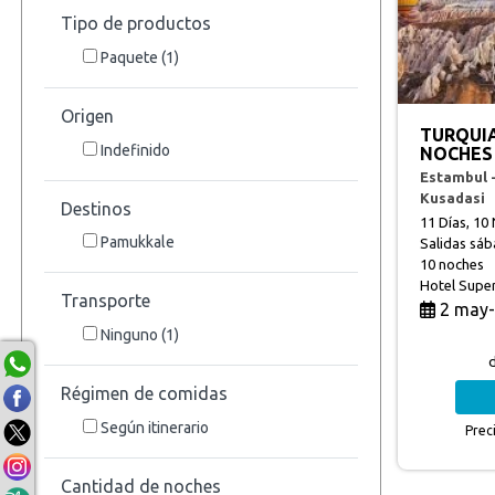
Tipo de productos
Paquete
(1)
Origen
TURQUIA
Indefinido
NOCHES 
Estambul 
Kusadasi
Destinos
11 Días, 10
Pamukkale
Salidas sá
10 noches
Hotel Supe
Transporte
2 may-
Ninguno
(1)
Régimen de comidas
Según itinerario
Prec
Cantidad de noches