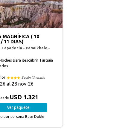
 MAGNÍFICA ( 10
/ 11 DIAS)
- Capadocia - Pamukkale -
 Noches para descubrir Turquía
bados
rior
Según itinerario
26 al 28 nov-26
USD 1.321
desde
Ver
paquete
io por persona
Base Doble