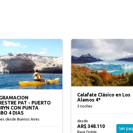
Salta Clásico en Design
fate Clásico en Los
Suites 5*
os 4*
3 noches
hes
desde
AR$ 448.810
348.110
Ver pa
Ver paquete
Base Doble
Doble