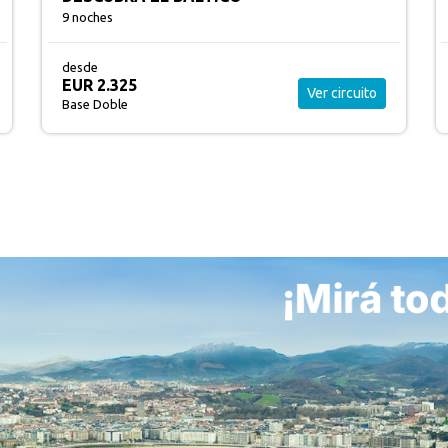
11 noches
desde
EUR 3.045
Ver circuito
Base Doble