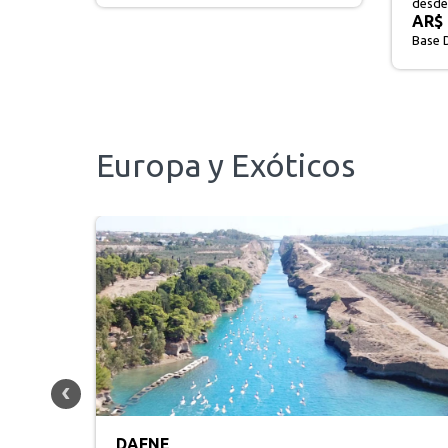
desde
AR$ 704.200
Ver paquete
Base Doble
Europa y Exóticos
DESCUBRA EL BÁLTICO