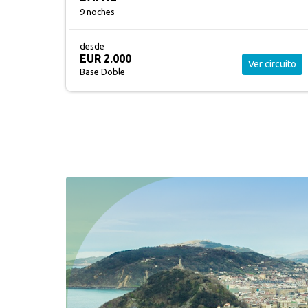
9 noches
desde
EUR 2.325
ircuito
Ver circuito
Base Doble